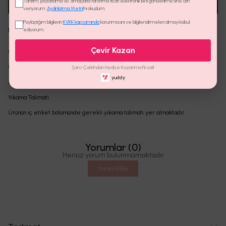
Tanıtım, pazarlama vb. amaçlarla tarafıma ticari elektronik ileti gönderilmesine izin
Aradığın Beden Tükendi Mi?
Whatsapp'tan Sor
veriyorum.
Aydınlatma Metni
'ni okudum.
Paylaştığım bilgilerin
KVKK kapsamında
korunmasını ve bilgilendirmeleri almayı kabul
Ürün Detayı
ediyorum.
Çevir Kazan
Ürün Özellikleri
Ürün şifon ve brode kumaştan üretilmiştir.Tam kalıptır.
Şans Çarkı'ndan Hediye Kazanma Fırsatı!
yuddy
Modelin üzerindeki ürün S/36 bedendir.
Yıkama Talimatı
Ürünün iç etiket bölümünde gerekli yıkama talimatı yer almaktadır.
Yorumlar
(
0
)
Henüz yorum bulunmamaktadır
Yorum Ekle