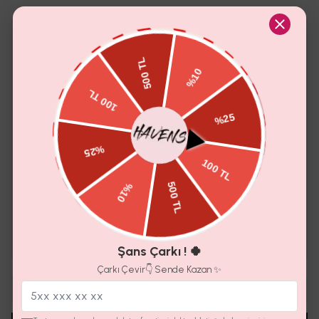
Sana Özel İndirim
PORTO PUANTİYELİ TAKIM
₺ 2,350.00
₺ 1,999.00
ELEANOR ELBİSE
₺ 2,100.00
₺ 1,899.00
Toplam Fiyat
Sepete Ekle
₺ 2,000.00
Şans Çarkı ! 🍀
Çarkı Çevir👇 Sende Kazan ✨
1
Sepete Ekle