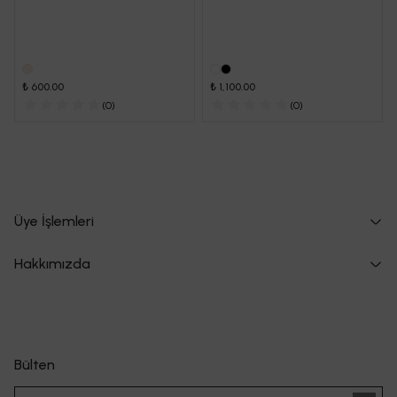
₺ 600.00
₺ 1,100.00
(
0
)
(
0
)
Üye İşlemleri
Hakkımızda
Bülten