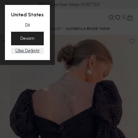
3000 TL ve Üzeri Kargo ÜCRETSİZ
United States
Dil
Ana Sayfa
YAZ
BEST SELLER
ALDOBELLA BRODE TAKIM
Devam
Ülke Değiştir