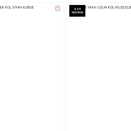
EK KOL SİYAH ELBİSE
MADONNA YAKA UZUN KOL KİLOŞ ELB
%
64
İNDIRIM