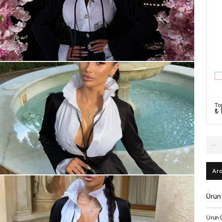
To
₺ 
Ara
Ürün
Ürün 