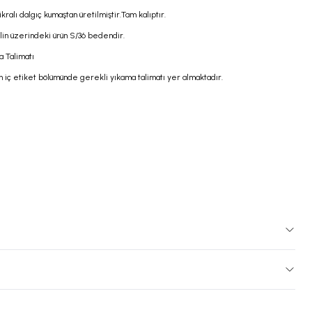
ikralı dalgıç kumaştan üretilmiştir.Tam kalıptır.
in üzerindeki ürün S/36 bedendir.
a Talimatı
n iç etiket bölümünde gerekli yıkama talimatı yer almaktadır.