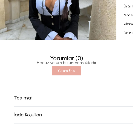
Ürün l
Model
Yıkam
Ürünü
Yorumlar
(
0
)
Henüz yorum bulunmamaktadır
Yorum Ekle
Teslimat
İade Koşulları