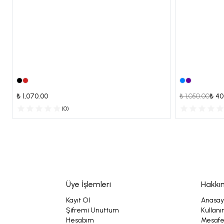
₺ 1,070.00
₺ 1,050.00
₺ 40
(
0
)
Üye İşlemleri
Hakkı
Kayıt Ol
Anasay
Şifremi Unuttum
Kullanı
Hesabım
Mesafel