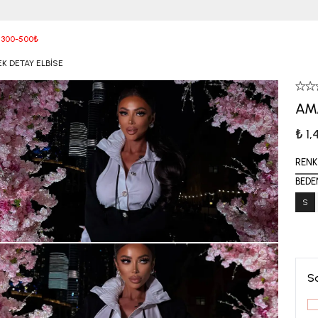
3000 TL ve Üzeri Kargo ÜCRETSİZ
 300-500₺
 DETAY ELBİSE
AM
₺ 1
RENK
BEDE
S
S