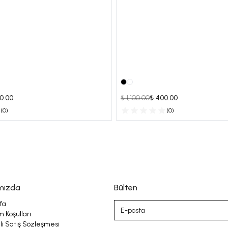
0.00
₺ 1,100.00
₺ 400.00
(
0
)
(
0
)
mızda
Bülten
fa
m Koşulları
i Satış Sözleşmesi