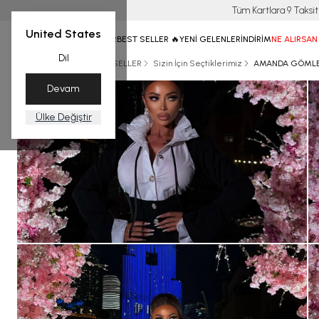
United States
ANASAYFA
TÜM ÜRÜNLER
BEST SELLER 🔥
YENİ GELENLER
İNDİRİM
NE ALIRSAN
Dil
Ana Sayfa
KIŞ
BEST SELLER
Sizin İçin Seçtiklerimiz
AMANDA GÖMLEK
Devam
Ülke Değiştir