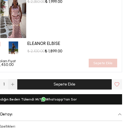
₺ 2,350.00
₺ 1,999.00
ELEANOR ELBİSE
₺ 2,100.00
₺ 1,899.00
plam Fiyat
Sepete Ekle
1,450.00
1
Sepete Ekle
dığın Beden Tükendi Mi?
Whatsapp'tan Sor
 Detayı
Özellikleri