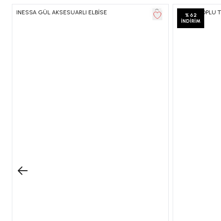
INESSA GÜL AKSESUARLI ELBİSE
SİMLİ GLOPLU T
%
62
İNDIRIM