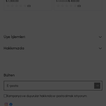
₺ 1,300.00
₺ 1,500.00
₺ 400.00
(
0
)
(
0
)
Üye İşlemleri
Hakkımızda
Bülten
Kampanya ve duyurular hakkında e-posta almak istiyorum.