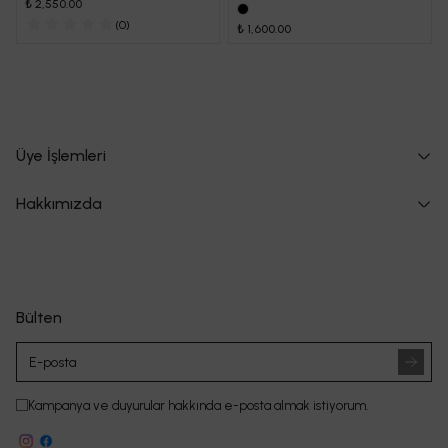
₺ 2,550.00
(
0
)
₺ 1,600.00
Üye İşlemleri
Hakkımızda
Bülten
Kampanya ve duyurular hakkında e-posta almak istiyorum.