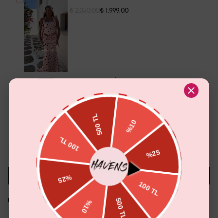
₺ 2,350.00
₺ 1,999.00
ELEANOR ELBİSE
₺ 2,100.00
₺ 1,899.00
Toplam Fiyat
Sepete Ekle
₺ 1,200.00
1
Sepete Ekle
Aradığın Beden Tükendi Mi?
Whatsapp'tan Sor
Ürün Detayı