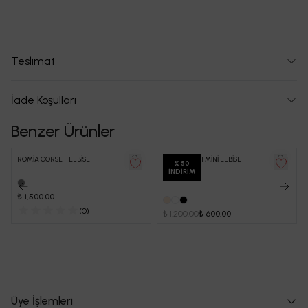
Teslimat
İade Koşulları
Benzer Ürünler
ROMİA CORSET ELBİSE
İRİS VATKALI MİNİ ELBİSE
%
50
İNDIRIM
₺ 1,500.00
(
0
)
₺ 1,200.00
₺ 600.00
Üye İşlemleri