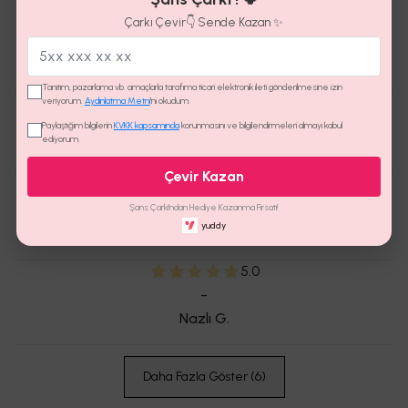
siteden aldım m beden tam oldu. Sizde l beden zor
Çarkı Çevir👇 Sende Kazan ✨
kapanıyor . AU standartlarına göre dar kalıpları.
Eyşan ünal
Ü.
Tanıtım, pazarlama vb. amaçlarla tarafıma ticari elektronik ileti gönderilmesine izin
4.0
veriyorum.
Aydınlatma Metni
'ni okudum.
-
Paylaştığım bilgilerin
KVKK kapsamında
korunmasını ve bilgilendirmeleri almayı kabul
ediyorum.
Günay
G.
Çevir Kazan
4.0
-
Şans Çarkı'ndan Hediye Kazanma Fırsatı!
yuddy
Gamze
Y.
5.0
-
Nazlı
G.
Daha Fazla Göster
(
6
)