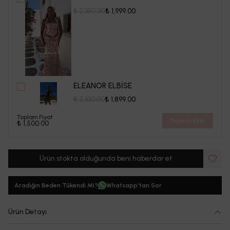
₺ 2,350.00
₺ 1,999.00
ELEANOR ELBİSE
₺ 2,100.00
₺ 1,899.00
Toplam Fiyat
Sepete Ekle
₺ 1,500.00
Ürün stokta olduğunda beni haberdar et
Aradığın Beden Tükendi Mi?
Whatsapp'tan Sor
Ürün Detayı