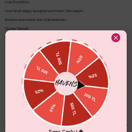
Ürün Özellikleri
Ürün likralı dalgıç kumaştan üretilmiştir.Tam kalıptır.
Modelin üzerindeki ürün S/36 bedendir.
Yıkama Talimatı
Ürünün iç etiket bölümünde gerekli yıkama talimatı yer almaktadır.
Yorumlar
(
6
)
Yorum Ekle
3.0
Boy
Mankenin boyu kaç cm dir
Misafir Kullanıcı
5.0
-
Muazzam güzel bir elbise . İşçilik harika tek sıkıntı l beden
Şans Çarkı ! 🍀
m beden ölçüsünde . Aynı elbisenin silahını başka bir