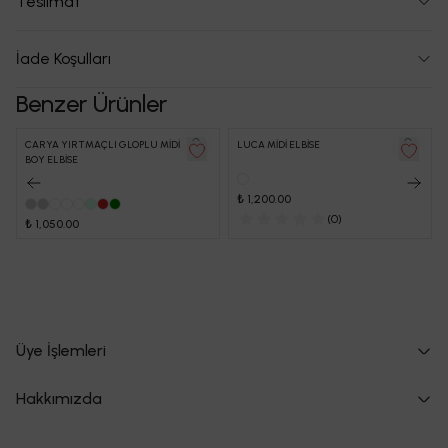
Teslimat
İade Koşulları
Benzer Ürünler
CARYA YIRTMAÇLI GLOPLU MİDİ
LUCA MİDİ ELBİSE
BOY ELBİSE
₺ 1,200.00
(
0
)
₺ 1,050.00
Üye İşlemleri
Hakkımızda