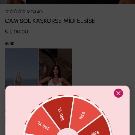
0 Yorum
CAMISOL KAŞKORSE MİDİ ELBİSE
₺ 1,100.00
RENK
BEDEN
S
M
L