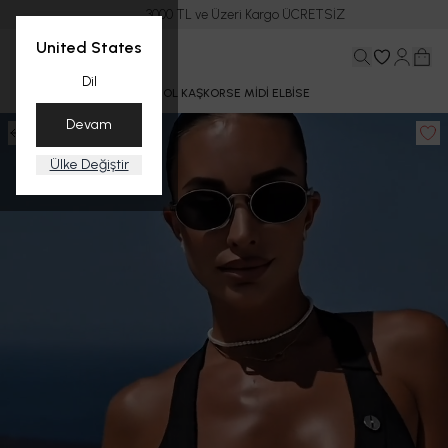
3000 TL ve Üzeri Kargo ÜCRETSİZ
United States
Dil
Ana Sayfa
YAZ
CAMISOL KAŞKORSE MİDİ ELBİSE
Devam
Ülke Değiştir