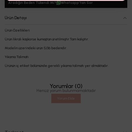
Aradığın Beden Tükendi Mi?
Whatsapp'tan Sor
Ürün Detayı
Ürün Özellikleri
Ürün likralı kaşkorse kumaştan üretilmiştir.Tam kalıptır.
Modelin üzerindeki ürün S/36 bedendir.
Yıkama Talimatı
Ürünün iç etiket bölümünde gerekli yıkama talimatı yer almaktadır.
Yorumlar
(
0
)
Henüz yorum bulunmamaktadır
Yorum Ekle