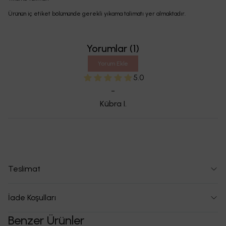
Ürünün iç etiket bölümünde gerekli yıkama talimatı yer almaktadır.
Yorumlar
(
1
)
Yorum Ekle
5.0
-
Kübra
I.
Teslimat
İade Koşulları
Benzer Ürünler