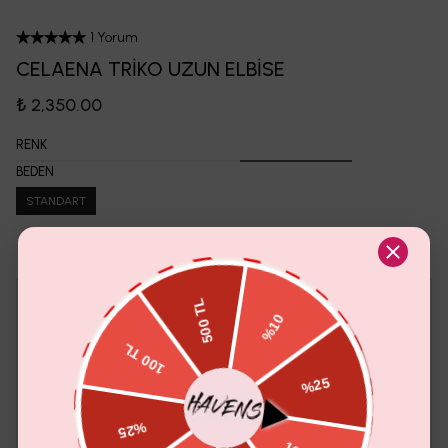
1 Yorum
CELAENA TRİKO UZUN ELBİSE
₺ 2,350.00
RENK
BEDEN
STANDART
Sana Özel İndirim
PORTO PUANTİYELİ TAKIM
₺ 2,350.00
₺ 1,999.00