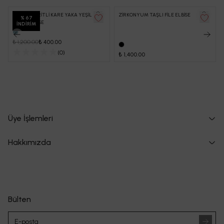
YANLAR BİRİTLİ KARE YAKA YEŞİL
ZİRKONYUM TAŞLI FİLE ELBİSE
%
67
UZUN ELBİSE
İNDIRIM
₺ 1,200.00
₺ 400.00
(
0
)
₺ 1,400.00
Üye İşlemleri
Hakkımızda
Bülten