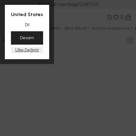
3000 TL ve Üzeri Kargo ÜCRETSİZ
United States
Dil
Ana Sayfa
YAZ
PLAJ MODASI
BEST SELLER
Sizin İçin Seçtiklerimiz
Devam
Ülke Değiştir