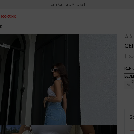
3000 TL ve Üzeri Kargo ÜCRETSİZ
 300-500₺
EK
CEP
₺ 8
RENK
BEDE
38
S