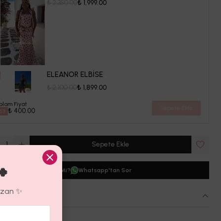
₺ 2,350.00
₺ 1,999.00
ELEANOR ELBİSE
₺ 2,100.00
₺ 1,899.00
plam Fiyat
Sepete Ekle
₺ 400.00
53
1
Sepete Ekle
🍀
dığın Beden Tükendi Mi?
Whatsapp'tan Sor
azan ✨
 Detayı
Özellikleri