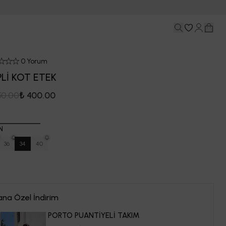
0 Yorum
Lİ KOT ETEK
50.00
₺ 400.00
N
36
34
40
ana Özel İndirim
PORTO PUANTİYELİ TAKIM