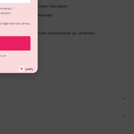
ikralı jean kumaştan üretilmiştir.Tam kalıptır.
ronik ileti
ni okudum.
in üzerindeki ürün S/36 bedendir.
 bilgilendirmeleri almayı
a Talimatı
n iç etiket bölümünde gerekli yıkama talimatı yer almaktadır.
satı!
yuddy