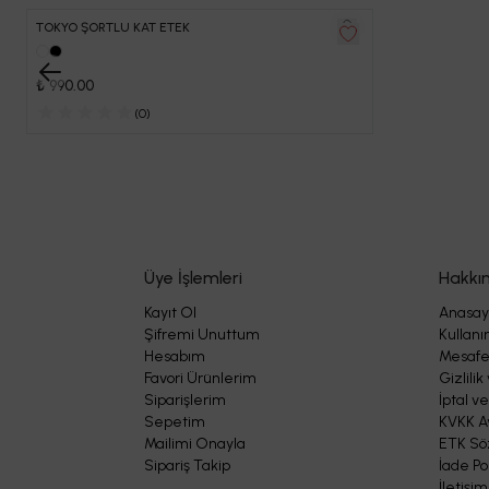
TOKYO ŞORTLU KAT ETEK
₺ 990.00
(
0
)
Üye İşlemleri
Hakkı
Kayıt Ol
Anasay
Şifremi Unuttum
Kullanı
Hesabım
Mesafel
Favori Ürünlerim
Gizlilik
Siparişlerim
İptal ve
Sepetim
KVKK A
Mailimi Onayla
ETK Sö
Sipariş Takip
İade Pol
İletişim