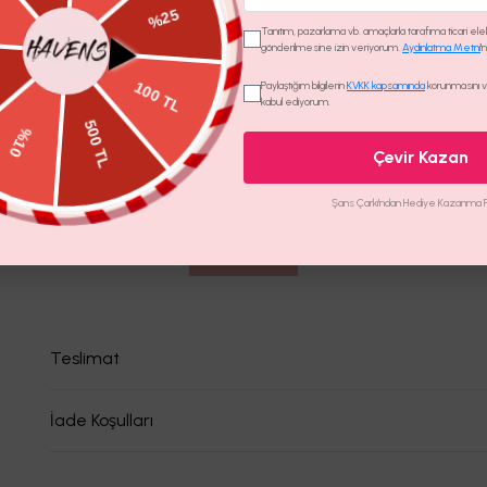
Ürün l
Tanıtım, pazarlama vb. amaçlarla tarafıma ticari elekt
gönderilmesine izin veriyorum.
Aydınlatma Metni
'
Model
Paylaştığım bilgilerin
KVKK kapsamında
korunmasını ve
Yıkam
kabul ediyorum.
Ürünü
Çevir Kazan
Şans Çarkı'ndan Hediye Kazanma Fır
Yorumlar
(
0
)
Henüz yorum bulunmamaktadır
Yorum Ekle
Teslimat
İade Koşulları