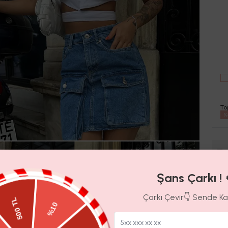
To
%
Şans Çarkı ! 
Ara
Çarkı Çevir👇 Sende K
Ürün
Ürün 