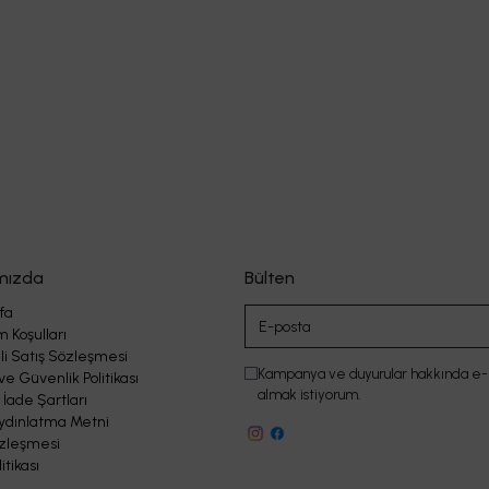
mızda
Bülten
fa
m Koşulları
i Satış Sözleşmesi
Kampanya ve duyurular hakkında e-
 ve Güvenlik Politikası
almak istiyorum.
 İade Şartları
ydınlatma Metni
zleşmesi
itikası