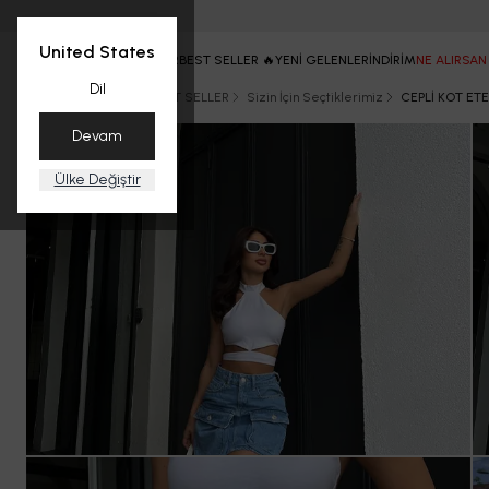
United States
ANASAYFA
TÜM ÜRÜNLER
BEST SELLER 🔥
YENİ GELENLER
İNDİRİM
NE ALIRSAN
Dil
Ana Sayfa
ETEK
BEST SELLER
Sizin İçin Seçtiklerimiz
CEPLİ KOT ET
Devam
Ülke Değiştir