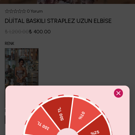
0 Yorum
DİJİTAL BASKILI STRAPLEZ UZUN ELBİSE
₺ 1,200.00
₺ 400.00
RENK
BEDEN
S
M
L