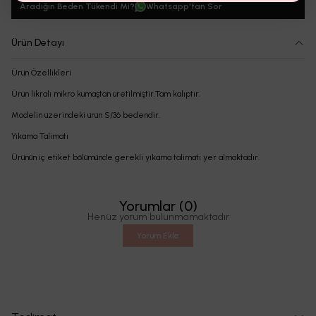
Aradığın Beden Tükendi Mi?
Whatsapp'tan Sor
Ürün Detayı
Ürün Özellikleri
Ürün likralı mikro kumaştan üretilmiştir.Tam kalıptır.
Modelin üzerindeki ürün S/36 bedendir.
Yıkama Talimatı
Ürünün iç etiket bölümünde gerekli yıkama talimatı yer almaktadır.
Yorumlar
(
0
)
Henüz yorum bulunmamaktadır
Yorum Ekle