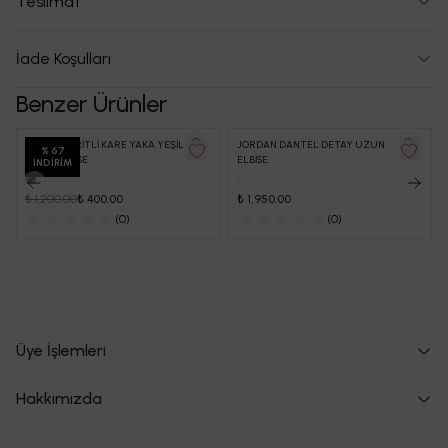
Teslimat
İade Koşulları
Benzer Ürünler
YANLAR BİRİTLİ KARE YAKA YEŞİL
JORDAN DANTEL DETAY UZUN
%
67
UZUN ELBİSE
ELBİSE
İNDIRIM
₺ 1,200.00
₺ 400.00
₺ 1,950.00
(
0
)
(
0
)
Üye İşlemleri
Hakkımızda