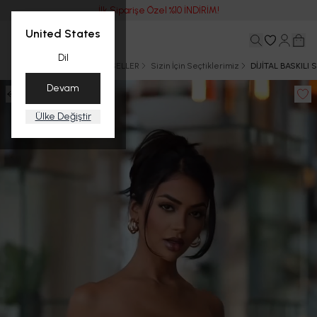
İlk Siparişe Özel %10 İNDİRİM!
United States
Dil
Ana Sayfa
YAZ
BEST SELLER
Sizin İçin Seçtiklerimiz
DİJİTAL BASKILI
Devam
Ülke Değiştir