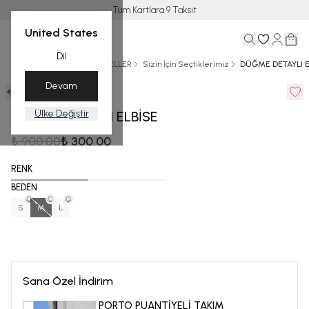
Tüm Kartlara 9 Taksit
United States
Dil
Ana Sayfa
KIŞ
BEST SELLER
Sizin İçin Seçtiklerimiz
DÜĞME DETAYLI E
Devam
0 Yorum
Ülke Değiştir
DÜĞME DETAYLI ELBİSE
₺ 900.00
₺ 300.00
RENK
BEDEN
S
M
L
Sana Özel İndirim
PORTO PUANTİYELİ TAKIM