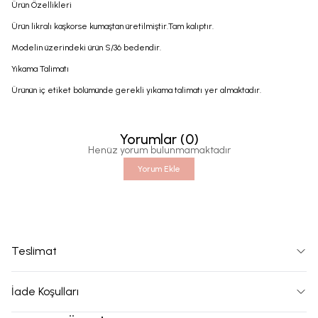
Ürün Özellikleri
Ürün likralı kaşkorse kumaştan üretilmiştir.Tam kalıptır.
Modelin üzerindeki ürün S/36 bedendir.
Yıkama Talimatı
Ürünün iç etiket bölümünde gerekli yıkama talimatı yer almaktadır.
Yorumlar
(
0
)
Henüz yorum bulunmamaktadır
Yorum Ekle
Teslimat
İade Koşulları