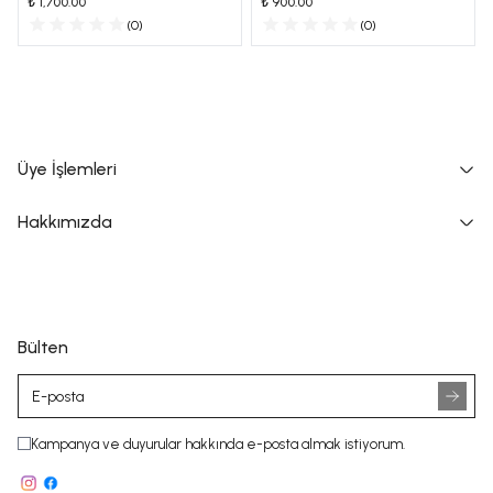
₺ 1,700.00
₺ 900.00
(
0
)
(
0
)
Üye İşlemleri
Hakkımızda
Bülten
Kampanya ve duyurular hakkında e-posta almak istiyorum.