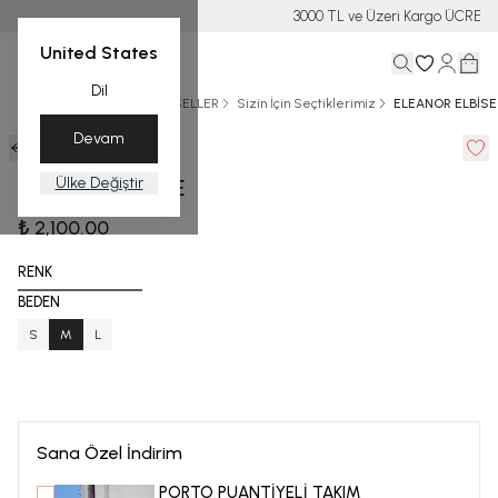
3000 TL ve Üzeri Kargo ÜCRETSİZ
United States
Dil
Ana Sayfa
YAZ
BEST SELLER
Sizin İçin Seçtiklerimiz
ELEANOR ELBİSE
Devam
0 Yorum
Ülke Değiştir
ELEANOR ELBİSE
₺ 2,100.00
RENK
BEDEN
S
M
L
Sana Özel İndirim
PORTO PUANTİYELİ TAKIM