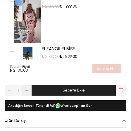
₺ 2,350.00
₺ 1,999.00
ELEANOR ELBİSE
₺ 2,100.00
₺ 1,899.00
Toplam Fiyat
Sepete Ekle
₺ 2,100.00
1
Sepete Ekle
Aradığın Beden Tükendi Mi?
Whatsapp'tan Sor
Ürün Detayı