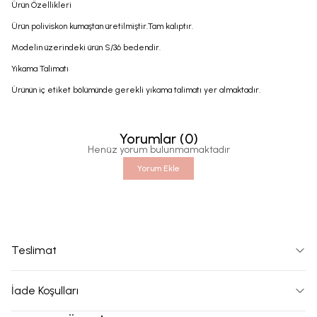
Ürün Özellikleri
Ürün poliviskon kumaştan üretilmiştir.Tam kalıptır.
Modelin üzerindeki ürün S/36 bedendir.
Yıkama Talimatı
Ürünün iç etiket bölümünde gerekli yıkama talimatı yer almaktadır.
Yorumlar
(
0
)
Henüz yorum bulunmamaktadır
Yorum Ekle
Teslimat
İade Koşulları