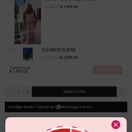
₺ 2,350.00
₺ 1,999.00
ELEANOR ELBİSE
₺ 2,100.00
₺ 1,899.00
Toplam Fiyat
Sepete Ekle
₺ 1,400.00
1
Sepete Ekle
Aradığın Beden Tükendi Mi?
Whatsapp'tan Sor
Ürün Detayı