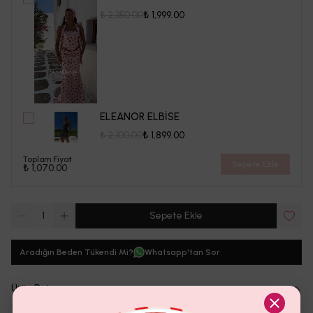
₺ 2,350.00
₺ 1,999.00
ELEANOR ELBİSE
₺ 2,100.00
₺ 1,899.00
Toplam Fiyat
Sepete Ekle
₺ 1,070.00
1
Sepete Ekle
Aradığın Beden Tükendi Mi?
Whatsapp'tan Sor
Ürün Detayı