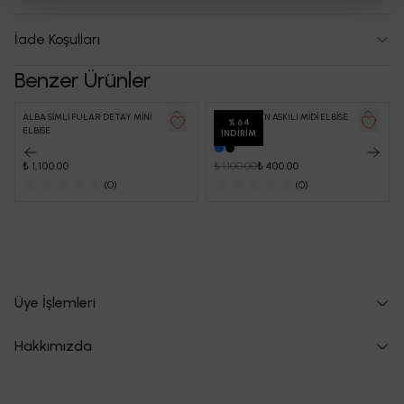
İade Koşulları
Benzer Ürünler
ALBA SİMLİ FULAR DETAY MİNİ
SEONA KALIN ASKILI MİDİ ELBİSE
%
64
ELBİSE
İNDIRIM
₺ 1,100.00
₺ 1,100.00
₺ 400.00
(
0
)
(
0
)
Üye İşlemleri
Hakkımızda