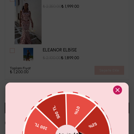
₺ 2,350.00
₺ 1,999.00
ELEANOR ELBİSE
₺ 2,100.00
₺ 1,899.00
Toplam Fiyat
Sepete Ekle
₺ 1,200.00
1
Sepete Ekle
Aradığın Beden Tükendi Mi?
Whatsapp'tan Sor
Ürün Detayı