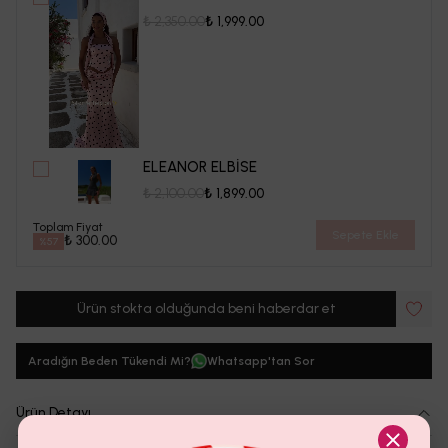
₺ 2,350.00
₺ 1,999.00
ELEANOR ELBİSE
₺ 2,100.00
₺ 1,899.00
Toplam Fiyat
Sepete Ekle
₺ 300.00
%
57
Ürün stokta olduğunda beni haberdar et
Aradığın Beden Tükendi Mi?
Whatsapp'tan Sor
Ürün Detayı