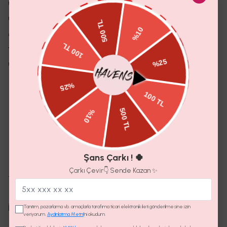
Ürün Özellikleri
Ürün likralı burgu kumaştan üretilmiştir.Tam kalıptır.
Modelin üzerindeki ürün S/36 bedendir.
Yıkama Talimatı
Ürünün iç etiket bölümünde gerekli yıkama talimatı yer almaktadır.
Yorumlar
(
0
)
Henüz yorum bulunmamaktadır
Yorum Ekle
Şans Çarkı ! 🍀
Çarkı Çevir👇 Sende Kazan ✨
Teslimat
İade Koşulları
Tanıtım, pazarlama vb. amaçlarla tarafıma ticari elektronik ileti gönderilmesine izin
veriyorum.
Aydınlatma Metni
'ni okudum.