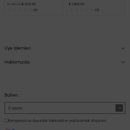
₺ 1,300.00
₺ 500.00
₺ 1,800.00
(
0
)
(
0
)
Üye İşlemleri
Hakkımızda
Bülten
Kampanya ve duyurular hakkında e-posta almak istiyorum.