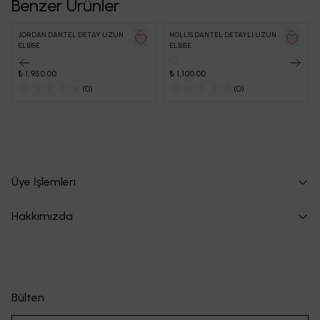
Benzer Ürünler
JORDAN DANTEL DETAY UZUN
HOLLİS DANTEL DETAYLI UZUN
ELBİSE
ELBİSE
₺ 1,950.00
₺ 1,100.00
(
0
)
(
0
)
Üye İşlemleri
Hakkımızda
Bülten