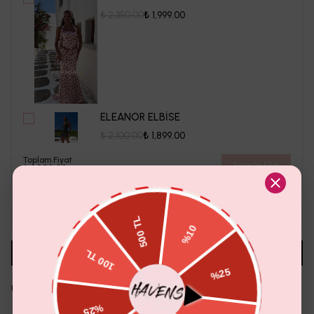
₺ 2,350.00
₺ 1,999.00
ELEANOR ELBİSE
₺ 2,100.00
₺ 1,899.00
Toplam Fiyat
Sepete Ekle
₺ 1,250.00
1
Sepete Ekle
Aradığın Beden Tükendi Mi?
Whatsapp'tan Sor
Ürün Detayı