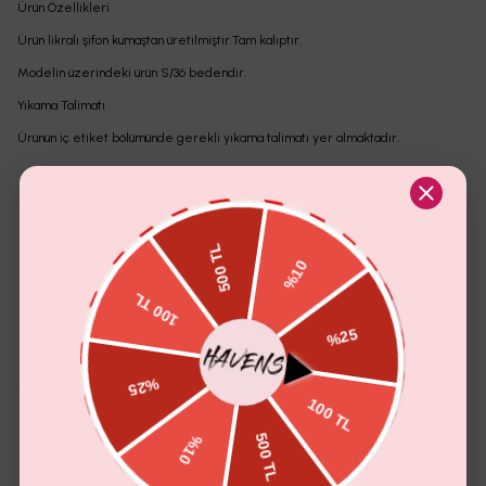
Ürün Özellikleri
Ürün likralı şifon kumaştan üretilmiştir.Tam kalıptır.
Modelin üzerindeki ürün S/36 bedendir.
Yıkama Talimatı
Ürünün iç etiket bölümünde gerekli yıkama talimatı yer almaktadır.
Yorumlar
(
4
)
Yorum Ekle
4.0
Güzel elbşse
Güzel elbise ama renk biraz farlı
Veranika
U.
4.0
-
Nuray
A.