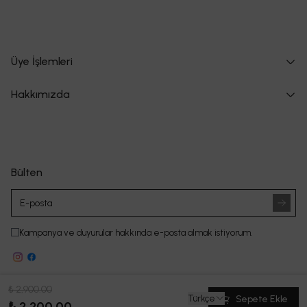
Üye İşlemleri
Hakkımızda
Bülten
Kampanya ve duyurular hakkında e-posta almak istiyorum.
₺ 2,900.00
Havens
| Reliefers Digital
Türkçe
Sepete Ekle
₺ 2,200.00