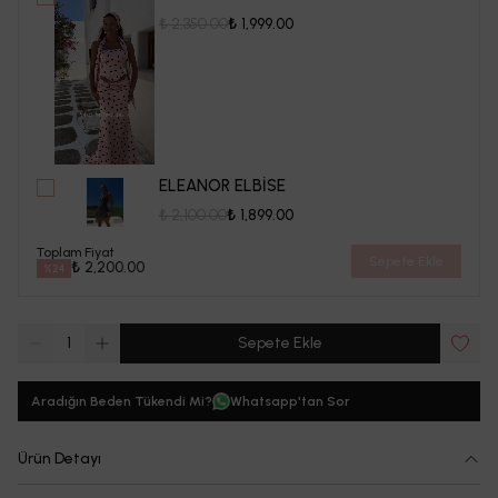
₺ 2,350.00
₺ 1,999.00
ELEANOR ELBİSE
₺ 2,100.00
₺ 1,899.00
Toplam Fiyat
Sepete Ekle
₺ 2,200.00
%
24
1
Sepete Ekle
Aradığın Beden Tükendi Mi?
Whatsapp'tan Sor
Ürün Detayı