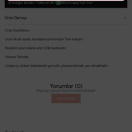
Aradığın Beden Tükendi Mi?
Whatsapp'tan Sor
Ürün Detayı
Ürün Özellikleri
Ürün likralı sandy kumaştan üretilmiştir.Tam kalıptır.
Modelin üzerindeki ürün S/36 bedendir.
Yıkama Talimatı
Ürünün iç etiket bölümünde gerekli yıkama talimatı yer almaktadır.
Yorumlar
(
0
)
Henüz yorum bulunmamaktadır
Yorum Ekle