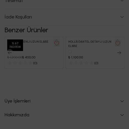
Teslimat
İade Koşulları
Benzer Ürünler
LEOPAR DESENLİ UZUN ELBİSE
HOLLİS DANTEL DETAYLI UZUN
%
67
ELBİSE
İNDIRIM
₺ 1,200.00
₺ 400.00
₺ 1,100.00
(
0
)
(
0
)
Üye İşlemleri
Hakkımızda