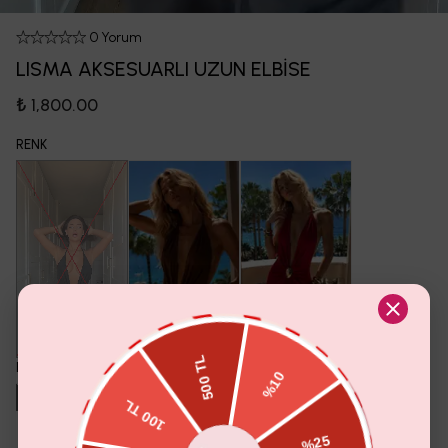
0 Yorum
LISMA AKSESUARLI UZUN ELBİSE
₺ 1,800.00
RENK
BEDEN
S
M
L