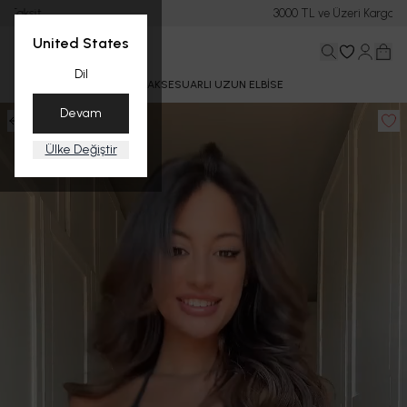
3000 TL ve Üzeri Kargo ÜCRETSİZ
United States
Dil
Ana Sayfa
YAZ
LISMA AKSESUARLI UZUN ELBİSE
Devam
Ülke Değiştir