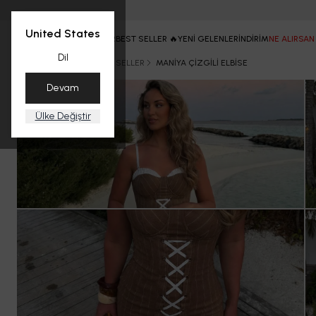
United States
ANASAYFA
TÜM ÜRÜNLER
BEST SELLER 🔥
YENİ GELENLER
İNDİRİM
NE ALIRSAN
Dil
Ana Sayfa
YAZ
BEST SELLER
MANİYA ÇİZGİLİ ELBİSE
Devam
Ülke Değiştir