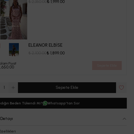
₺ 2,350.00
₺ 1,999.00
ELEANOR ELBİSE
₺ 2,100.00
₺ 1,899.00
plam Fiyat
Sepete Ekle
1,650.00
1
Sepete Ekle
dığın Beden Tükendi Mi?
Whatsapp'tan Sor
 Detayı
Özellikleri