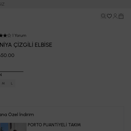
1 Yorum
İYA ÇİZGİLİ ELBİSE
,650.00
N
M
L
ana Özel İndirim
PORTO PUANTİYELİ TAKIM