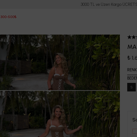
3000 TL ve Üzeri Kargo ÜCRETSİZ
 300-500₺
MAN
₺ 1
RENK
BEDE
S
S