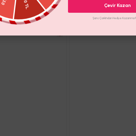
Çevir Kazan
İade Koşulları
Şans Çarkı'ndan Hediye Kazanma Fır
 & TÜY DETAYLI MİNİ ELBİSE
FONTANA SATEN ELBİSE