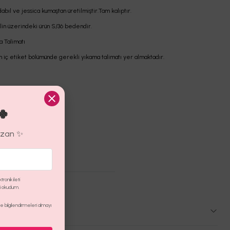
abıl ve jessica kumaştan üretilmiştir.Tam kalıptır.
in üzerindeki ürün S/36 bedendir.
a Talimatı
n iç etiket bölümünde gerekli yıkama talimatı yer almaktadır.
🍀
azan ✨
ronik ileti
ni okudum.
 bilgilendirmeleri almayı