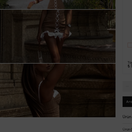
To
₺ 
Ara
Ürün
Ürün 