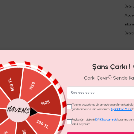
Ürün d
Model
Yıkam
Ürünü
Yorumlar
(
1
)
Şans Çarkı ! 
Yorum Ekle
4.0
Çarkı Çevir👇 Sende K
-
Seyhan
M.
Tanıtım, pazarlama vb. amaçlarla tarafıma ticari elekt
gönderilmesine izin veriyorum.
Aydınlatma Metni
'
Paylaştığım bilgilerin
KVKK kapsamında
korunmasını ve
Teslimat
kabul ediyorum.