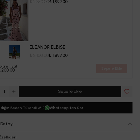
₺ 2,350.00
₺ 1,999.00
ELEANOR ELBİSE
₺ 2,100.00
₺ 1,899.00
plam Fiyat
Sepete Ekle
1,200.00
1
Sepete Ekle
dığın Beden Tükendi Mi?
Whatsapp'tan Sor
 Detayı
Özellikleri