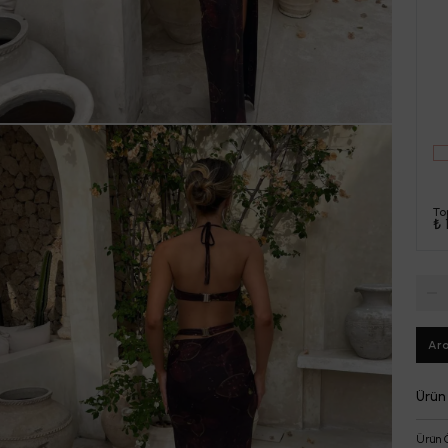
To
₺ 
Ara
Ürün
Ürün 