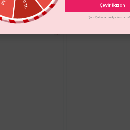
Çevir Kazan
İade Koşulları
Şans Çarkı'ndan Hediye Kazanma Fır
İSE
YULİ SATEN METAL AKSESUAR DETAYL