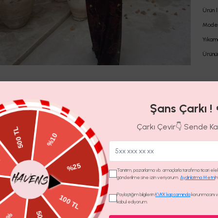
Ürün l
Model
Yıkam
Ürünü
Yorumlar
(
1
)
Şans Çarkı ! 
Yorum Ekle
5.0
Çarkı Çevir👇 Sende K
-
Nilay
K.
Tanıtım, pazarlama vb. amaçlarla tarafıma ticari elekt
gönderilmesine izin veriyorum.
Aydınlatma Metni
'
Paylaştığım bilgilerin
KVKK kapsamında
korunmasını ve
Teslimat
kabul ediyorum.