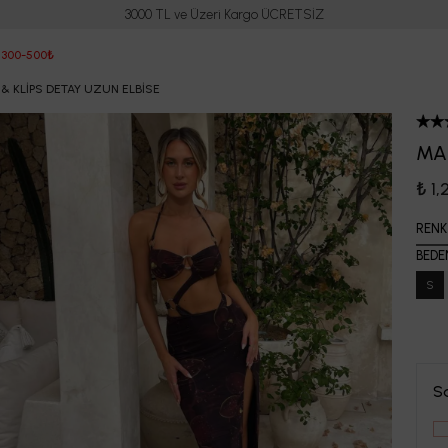
3000 TL ve Üzeri Kargo ÜCRETSİZ
 300-500₺
& KLİPS DETAY UZUN ELBİSE
MA
₺ 1
RENK
BEDE
S
S