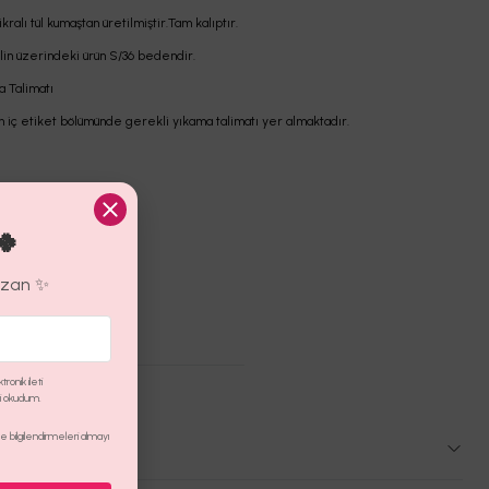
ikralı tül kumaştan üretilmiştir.Tam kalıptır.
in üzerindeki ürün S/36 bedendir.
a Talimatı
n iç etiket bölümünde gerekli yıkama talimatı yer almaktadır.
🍀
azan ✨
ronik ileti
ni okudum.
 bilgilendirmeleri almayı