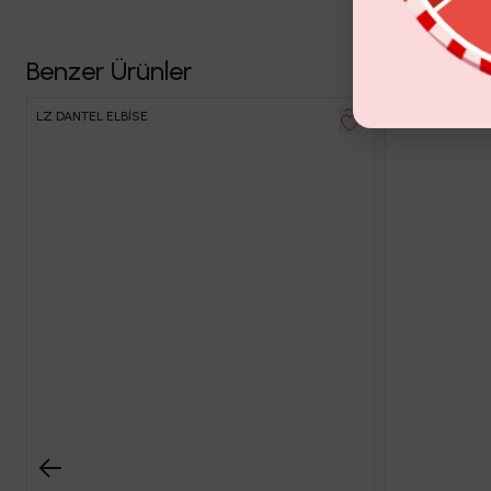
Benzer Ürünler
LZ DANTEL ELBİSE
COACHELIA ELB