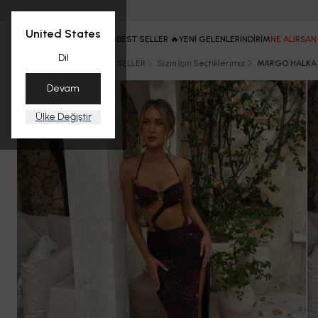
United States
ANASAYFA
TÜM ÜRÜNLER
BEST SELLER 🔥
YENİ GELENLER
İNDİRİM
NE ALIRSAN
Dil
Ana Sayfa
YAZ
BEST SELLER
Sizin İçin Seçtiklerimiz
MARGO HALKA 
Devam
Ülke Değiştir