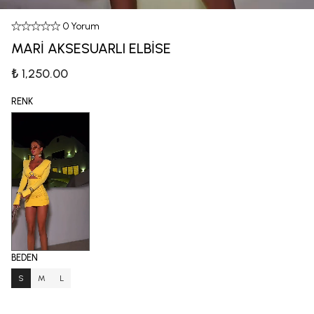
0 Yorum
MARİ AKSESUARLI ELBİSE
₺ 1,250.00
RENK
BEDEN
S
M
L