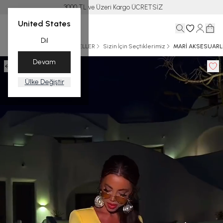
3000 TL ve Üzeri Kargo ÜCRETSİZ
United States
Dil
Ana Sayfa
KIŞ
BEST SELLER
Sizin İçin Seçtiklerimiz
MARİ AKSESUARLI
Devam
Ülke Değiştir