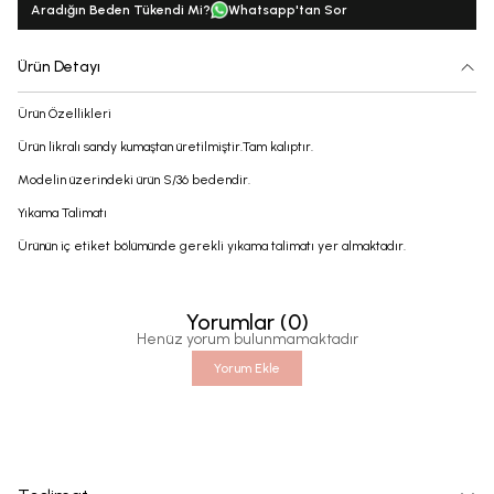
Aradığın Beden Tükendi Mi?
Whatsapp'tan Sor
Ürün Detayı
Ürün Özellikleri
Ürün likralı sandy kumaştan üretilmiştir.Tam kalıptır.
Modelin üzerindeki ürün S/36 bedendir.
Yıkama Talimatı
Ürünün iç etiket bölümünde gerekli yıkama talimatı yer almaktadır.
Yorumlar
(
0
)
Henüz yorum bulunmamaktadır
Yorum Ekle