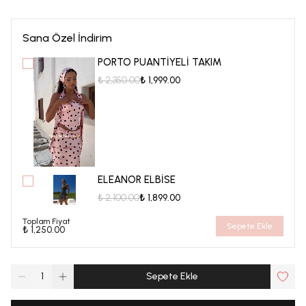
Sana Özel İndirim
PORTO PUANTİYELİ TAKIM
₺ 2,350.00
₺ 1,999.00
ELEANOR ELBİSE
₺ 2,100.00
₺ 1,899.00
Toplam Fiyat
Sepete Ekle
₺ 1,250.00
1
Sepete Ekle