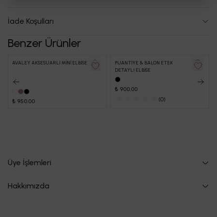
İade Koşulları
Benzer Ürünler
STOKTA YOK
AVALEY AKSESUARLI MİNİ ELBİSE
PUANTİYE & BALON ETEK
DETAYLI ELBİSE
₺ 900.00
(
0
)
₺ 950.00
Üye İşlemleri
Hakkımızda