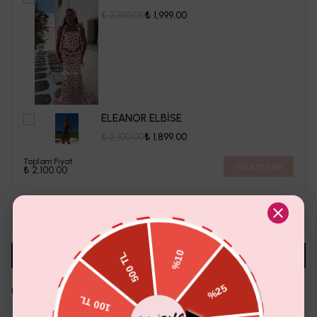
₺ 2,350.00
₺ 1,999.00
ELEANOR ELBİSE
₺ 2,100.00
₺ 1,899.00
Toplam Fiyat
Sepete Ekle
₺ 2,100.00
1
Sepete Ekle
Aradığın Beden Tükendi Mi?
Whatsapp'tan Sor
Ürün Detayı