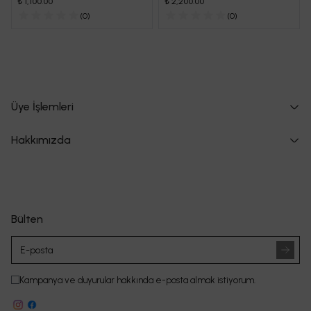
₺ 1,100.00
₺ 2,200.00
(
0
)
(
0
)
Üye İşlemleri
Hakkımızda
Bülten
Kampanya ve duyurular hakkında e-posta almak istiyorum.