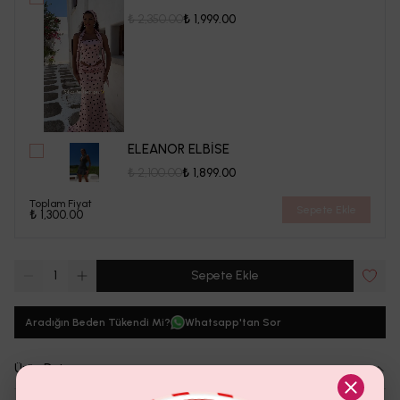
₺ 2,350.00
₺ 1,999.00
ELEANOR ELBİSE
₺ 2,100.00
₺ 1,899.00
Toplam Fiyat
Sepete Ekle
₺ 1,300.00
1
Sepete Ekle
Aradığın Beden Tükendi Mi?
Whatsapp'tan Sor
Ürün Detayı