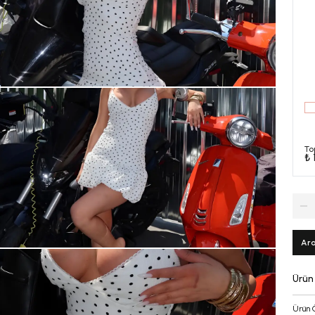
To
₺ 
Ara
Ürün
Ürün 