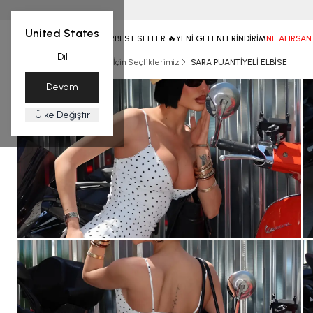
United States
ANASAYFA
TÜM ÜRÜNLER
BEST SELLER 🔥
YENİ GELENLER
İNDİRİM
NE ALIRSAN
Dil
Ana Sayfa
YAZ
Sizin İçin Seçtiklerimiz
SARA PUANTİYELİ ELBİSE
Devam
Ülke Değiştir