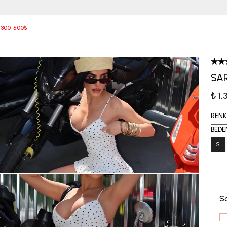
3000 TL ve Üzeri Kargo ÜCRETSİZ
 300-500₺
SAR
₺ 1
RENK
BEDE
S
S