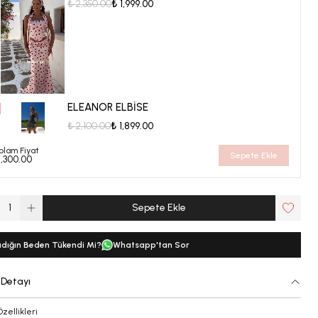
₺ 2,350.00
₺ 1,999.00
ELEANOR ELBİSE
₺ 2,100.00
₺ 1,899.00
plam Fiyat
Sepete Ekle
1,300.00
1
Sepete Ekle
dığın Beden Tükendi Mi?
Whatsapp'tan Sor
 Detayı
Özellikleri