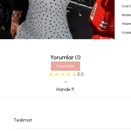
Ürün l
Model
Yıkam
Ürünü
Yorumlar
(
1
)
Yorum Ekle
5.0
-
Hande
P.
Teslimat