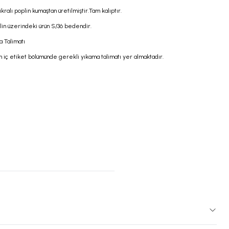
ikralı poplin kumaştan üretilmiştir.Tam kalıptır.
in üzerindeki ürün S/36 bedendir.
a Talimatı
n iç etiket bölümünde gerekli yıkama talimatı yer almaktadır.