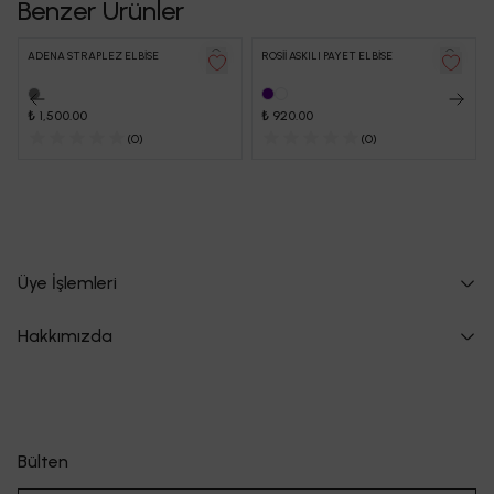
Benzer Ürünler
ADENA STRAPLEZ ELBİSE
ROSİİ ASKILI PAYET ELBİSE
₺ 1,500.00
₺ 920.00
(
0
)
(
0
)
Üye İşlemleri
Hakkımızda
Bülten