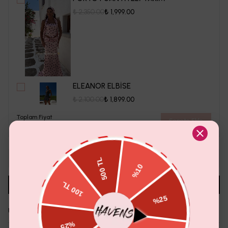
₺ 2,350.00
₺ 1,999.00
ELEANOR ELBİSE
₺ 2,100.00
₺ 1,899.00
Toplam Fiyat
Sepete Ekle
₺ 1,650.00
1
Sepete Ekle
Aradığın Beden Tükendi Mi?
Whatsapp'tan Sor
Ürün Detayı