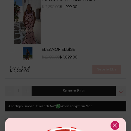
₺ 2,350.00
₺ 1,999.00
ELEANOR ELBİSE
₺ 2,100.00
₺ 1,899.00
Toplam Fiyat
Sepete Ekle
₺ 2,200.00
1
Sepete Ekle
Aradığın Beden Tükendi Mi?
Whatsapp'tan Sor
Ürün Detayı