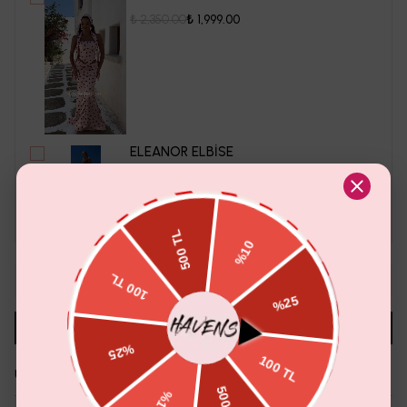
₺ 2,350.00
₺ 1,999.00
ELEANOR ELBİSE
₺ 2,100.00
₺ 1,899.00
Toplam Fiyat
Sepete Ekle
₺ 2,800.00
1
Sepete Ekle
Aradığın Beden Tükendi Mi?
Whatsapp'tan Sor
Ürün Detayı